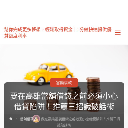
幫你完成更多夢想，輕鬆取得資金｜1分鐘快速提供優
質額度利率‎
當舖借款
要在高雄當舖借錢之前必須小心
借貸陷阱！推薦三招識破話術
Home
Posted by
admin
on
2021-05-03
當舖借款
要在高雄當舖借錢之前必須小心借貸陷阱！推薦三招
識破話術