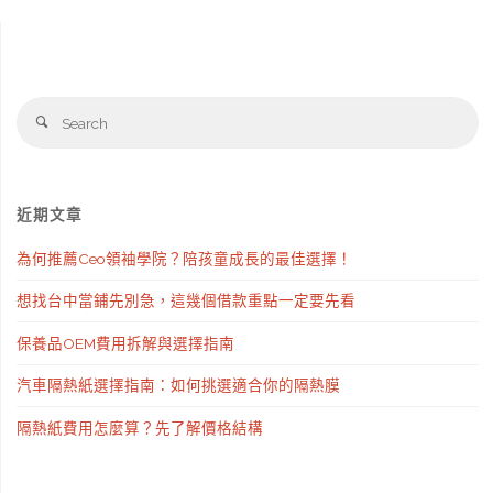
Se
Search
fo
近期文章
為何推薦Ceo領袖學院？陪孩童成長的最佳選擇！
想找台中當鋪先別急，這幾個借款重點一定要先看
保養品OEM費用拆解與選擇指南
汽車隔熱紙選擇指南：如何挑選適合你的隔熱膜
隔熱紙費用怎麼算？先了解價格結構