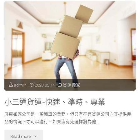
15
社
大
不
問
會
答，
跟
想
你
美
說
容
的
admin
2020-05-14
貨運搬家
的
三
小三通貨運-快速、準時、專業
人
件
請
屏東搬家公司是一項簡單的業務，但只有在有貨運公司向其提供產
事
品的情況下才可以進行。如果沒有先選擇將為他 …
注
情，
"小
Read more
意"