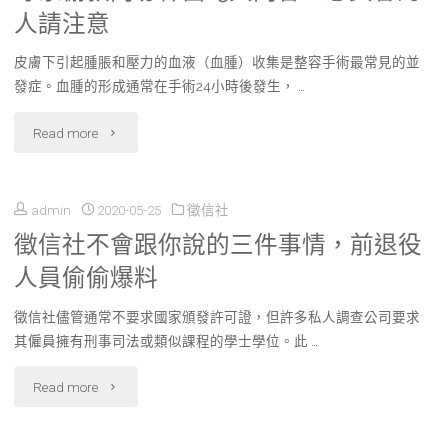
人請注意
皮膚下引起腫脹和壓力的血液（血腫）收集是整容手術最常見的並
發症。血腫的形成通常在手術24小時後發生， …
"專
Read more
家
admin
2020-05-25
徵信社
偷
徵信社不會跟你說的三件事情，前退役
教
人員偷偷爆料
肉
徵信社儘管通常不要求國家頒發許可證，但許多私人調查公司要求
毒
其僱員擁有刑事司法或類似課程的學士學位。此 …
桿
"徵
Read more
菌
信