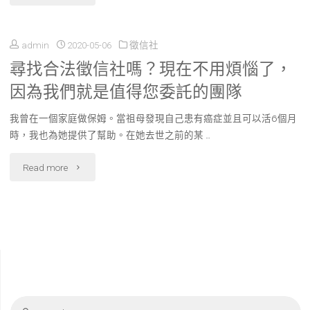
前
三
退
admin
2020-05-06
徵信社
通
役
尋找合法徵信社嗎？現在不用煩惱了，
貨
因為我們就是值得您委託的團隊
人
運-
員
我曾在一個家庭做保姆。當祖母發現自己患有癌症並且可以活6個月
快
時，我也為她提供了幫助。在她去世之前的某 …
偷
速、
"尋
Read more
偷
準
找
爆
時、
合
料"
專
法
業"
徵
Se
信