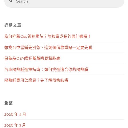
Search
fo
社
嗎？
近期文章
現
為何推薦Ceo領袖學院？陪孩童成長的最佳選擇！
在
想找台中當鋪先別急，這幾個借款重點一定要先看
不
保養品OEM費用拆解與選擇指南
用
汽車隔熱紙選擇指南：如何挑選適合你的隔熱膜
煩
隔熱紙費用怎麼算？先了解價格結構
惱
了，
彙整
因
2026 年 4 月
為
2026 年 3 月