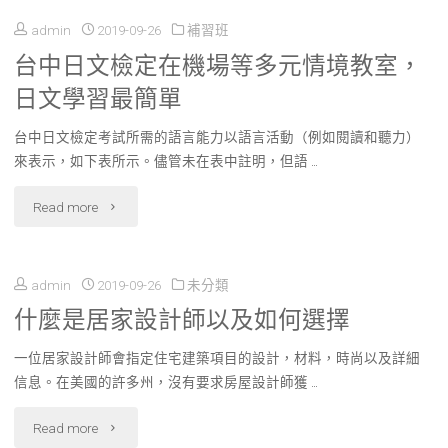
admin
2019-09-26
補習班
網
台中日文檢定在機場等多元情境教室，
頁
日文學習最簡單
設
台中日文檢定考試所需的語言能力以語言活動（例如閱讀和聽力）
計
來表示，如下表所示。儘管未在表中註明，但語 …
依
"台
Read more
您
中
所
admin
2019-09-26
未分類
日
好
什麼是居家設計師以及如何選擇
文
量
一位居家設計師會指定住宅建築項目的設計，材料，時尚以及詳細
檢
信息。在美國的許多州，沒有要求房屋設計師獲 …
身
定
"什
Read more
訂
在