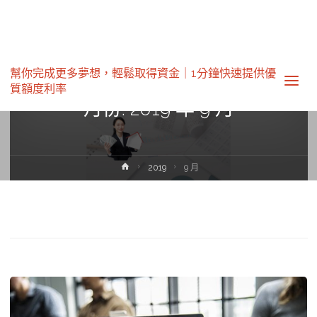
幫你完成更多夢想，輕鬆取得資金｜1分鐘快速提供優
質額度利率‎
月份:
2019 年 9 月
Home
2019
9 月