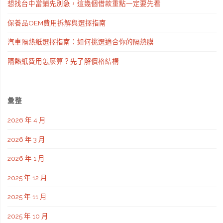
想找台中當鋪先別急，這幾個借款重點一定要先看
以
業
保養品OEM費用拆解與選擇指南
解
徵
汽車隔熱紙選擇指南：如何挑選適合你的隔熱膜
決
信"
隔熱紙費用怎麼算？先了解價格結構
許
多
彙整
問
2026 年 4 月
題"
2026 年 3 月
2026 年 1 月
2025 年 12 月
2025 年 11 月
2025 年 10 月