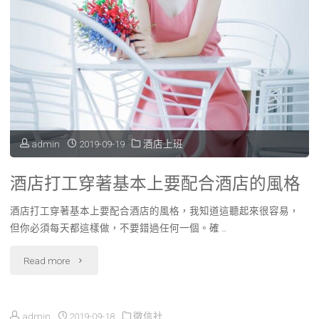
鮮
全
烘
台
培
各
優
縣
質
市
admin
2019-09-19
酒店上班
咖
借
啡
酒店打工穿著基本上要配合酒店的風格
錢
豆,
酒店打工穿著基本上要配合酒店的風格，我知道這聽起來很容易，
管
但你必須每天都這樣做，不要錯過任何一個。確 …
嚴
道，
"酒
Read more
選
小
店
進
額
admin
2019-09-18
徵信社
打
口