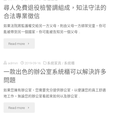
借
尋人免費退役檢警調組成，知法守法的
工
阿
款、
合法專業徵信
穿
拉
證
如果法院將監護權交給另一方父母，則由父母一方綁架兒童。你可
著
比
能被帶到另一個國家，你可能被告知另一個父母 …
件
基
卡
"尋
Read more
借
本
咖
人
款"
上
啡
admin
2019-09-16
系統家具
/
系統櫃
免
要
豆
一款出色的辦公室系統櫃可以解決許多
費
問題
配
種"
退
合
如果您擁有辦公室，您需要充分提供辦公室，以便讓您的員工舒適
役
地工作。無論您的辦公室看起來如何以及辦公室 …
酒
檢
"一
Read more
店