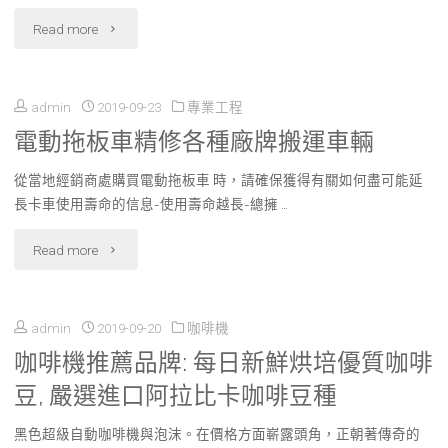
選
"您
Read more
學
擇"
所
習
admin
2019-09-23
專業工程
有
最
電動拖板車精修各種廠牌搬運車輛
法
簡
從當地經銷商處購買電動拖板車 時，請確保獲得有關如何盡可能延
律
單"
長卡車使用壽命的信息-使用壽命越長-總擁 …
難
"電
Read more
題
動
交
admin
2019-09-20
咖啡機
拖
給
咖啡機推薦品牌: 每日新鮮烘培優質咖啡
板
屏
豆, 嚴選進口阿拉比卡咖啡豆種
車
東
黑色超級自動咖啡機與泡沫。在價格方面嶄露頭角，正朝著傳奇的