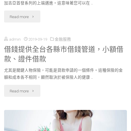
精
加吉亞首發系列的上端邁進。這意味著您可以在 …
律
修
"咖
Read more
師
各
啡
事
種
admin
2019-09-19
金融服務
機
務
廠
借錢提供全台各縣市借錢管道，小額借
推
所"
款、證件借款
牌
薦
搬
尤其是關鍵人物保險，可能是貸款申請的一個條件。這種保險的金
品
額和成本各不相同，顯然取決於被保險人的健康 …
運
牌:
"借
Read more
車
每
錢
輛"
日
提
新
供