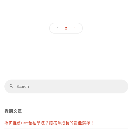
警
款
的
調
出
風
組
1
2
色
格"
成，
文
的
知
章
辦
法
公
分
守
室
頁
Se
法
Search
系
fo
的
統
合
櫃
近期文章
法
為何推薦Ceo領袖學院？陪孩童成長的最佳選擇！
可
專