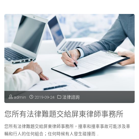
麼
製、
機
是
功
場
居
能
等
家
效
多
設
益
元
計
最
情
師
大
境
以
化"
admin
2019-09-24
法律諮詢
教
及
室，
您所有法律難題交給屏東律師事務所
如
日
您所有法律難題交給屏東律師事務所，撞車和撞車事故可能涉及車
何
輛和行人的任何組合；任何時候有人發生碰撞而 …
文