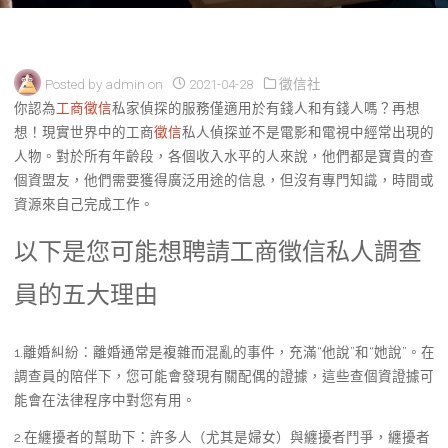
Posted by
admin
on
2021-04-28
徵信社
你認為
工商徵信
私家偵探的服務僅適用於有錢人和有錢人嗎？再想
想！現實世界中的工商
徵信
私人偵探並不是電影和電視中經常出現的
人物。對於所有年齡段，各個收入水平的人來說，他們都是寶貴的查
個資盟友，他們需要獲得廣泛用途的信息，但沒有專門知識，時間或
資源來自己完成工作。
以下是您可能想聘請工商徵信私人調查
員的五大理由
1.離婚糾紛：離婚通常是複雜而混亂的事件，充滿“他說”和“她說”。在
調查員的陪伴下，您可能會發現有關配偶的證據，這些查個資證據可
能會在法律程序中對您有用。
2.在纏擾者的幫助下：許多人（尤其是婦女）與纏擾者鬥爭，纏擾者