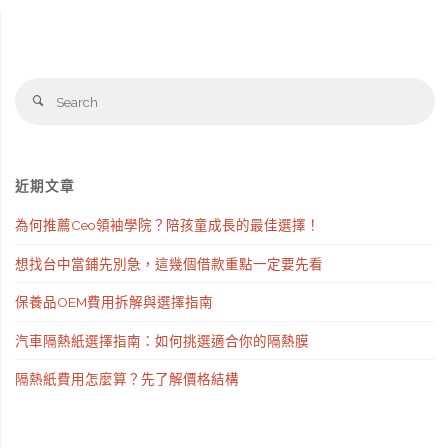
Se
Search
fo
近期文章
為何推薦Ceo領袖學院？陪孩童成長的最佳選擇！
想找台中當鋪先別急，這幾個借款重點一定要先看
保養品OEM費用拆解與選擇指南
汽車隔熱紙選擇指南：如何挑選適合你的隔熱膜
隔熱紙費用怎麼算？先了解價格結構