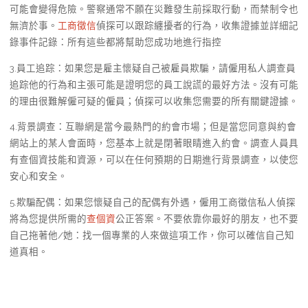
可能會變得危險。警察通常不願在災難發生前採取行動，而禁制令也
無濟於事。
工商徵信
偵探可以跟踪纏擾者的行為，收集證據並詳細記
錄事件記錄：所有這些都將幫助您成功地進行指控
3.員工追踪：如果您是雇主懷疑自己被雇員欺騙，請僱用私人調查員
追踪他的行為和主張可能是證明您的員工說謊的最好方法。沒有可能
的理由很難解僱可疑的僱員；偵探可以收集您需要的所有關鍵證據。
4.背景調查：互聯網是當今最熱門的約會市場；但是當您同意與約會
網站上的某人會面時，您基本上就是閉著眼睛進入約會。調查人員具
有查個資技能和資源，可以在任何預期的日期進行背景調查，以使您
安心和安全。
5.欺騙配偶：如果您懷疑自己的配偶有外遇，僱用工商徵信私人偵探
將為您提供所需的
查個資
公正答案。不要依靠你最好的朋友，也不要
自己拖著他/她：找一個專業的人來做這項工作，你可以確信自己知
道真相。