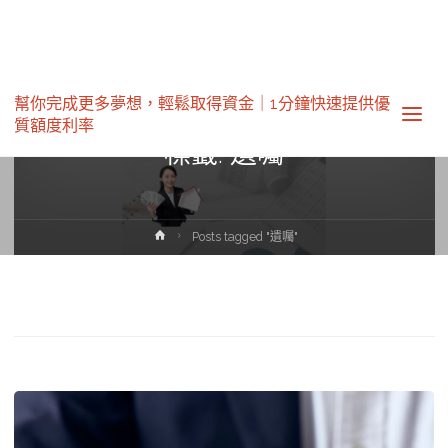
幫你完成更多夢想，輕鬆取得資金｜1分鐘快速提供優
質額度利率‎
標籤:
遺囑
Home
Posts tagged "遺囑"