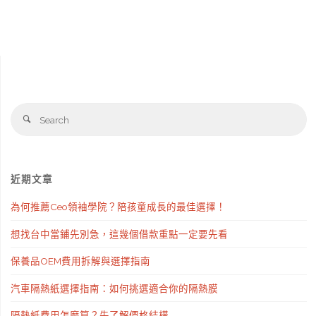
範
例
與
Se
撰
Search
fo
寫
全
近期文章
攻
為何推薦Ceo領袖學院？陪孩童成長的最佳選擇！
略
想找台中當鋪先別急，這幾個借款重點一定要先看
｜
保養品OEM費用拆解與選擇指南
財
汽車隔熱紙選擇指南：如何挑選適合你的隔熱膜
產
隔熱紙費用怎麼算？先了解價格結構