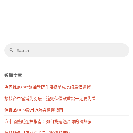
針
是
什
Se
麼？
Search
fo
揭
開
近期文章
全
為何推薦Ceo領袖學院？陪孩童成長的最佳選擇！
臉
想找台中當鋪先別急，這幾個借款重點一定要先看
澎
保養品OEM費用拆解與選擇指南
潤
汽車隔熱紙選擇指南：如何挑選適合你的隔熱膜
抗
隔熱紙費用怎麼算？先了解價格結構