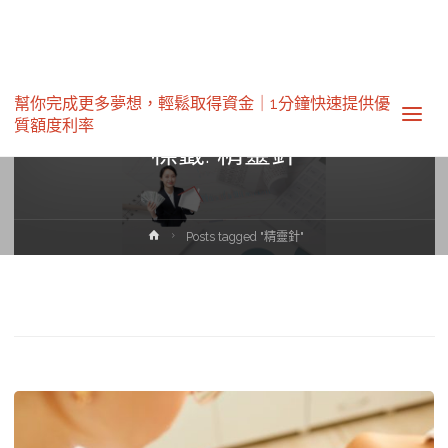
幫你完成更多夢想，輕鬆取得資金｜1分鐘快速提供優
質額度利率‎
標籤:
精靈針
Home
Posts tagged "精靈針"