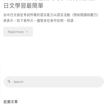
日文學習最簡單
台中日文檢定考試所需的語言能力以語言活動（例如閱讀和聽力）
來表示，如下表所示。儘管未在表中註明，但語 …
"台
Read more
中
日
文
檢
Se
定
Search
fo
在
機
近期文章