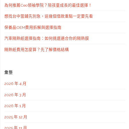
場
為何推薦Ceo領袖學院？陪孩童成長的最佳選擇！
等
想找台中當鋪先別急，這幾個借款重點一定要先看
多
保養品OEM費用拆解與選擇指南
元
汽車隔熱紙選擇指南：如何挑選適合你的隔熱膜
情
隔熱紙費用怎麼算？先了解價格結構
境
教
彙整
室，
2026 年 4 月
日
2026 年 3 月
文
2026 年 1 月
學
2025 年 12 月
習
2025 年 11 月