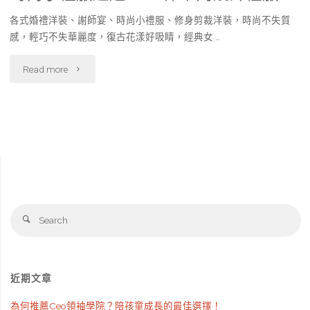
各式婚禮洋裝、謝師宴、時尚小禮服、修身剪裁洋裝，時尚不失質
感，輕巧不失華麗度，復古花漾好吸睛，經典女 …
"時
Read more
尚
小
禮
服
超
Se
Search
fo
過
1000
近期文章
件
為何推薦Ceo領袖學院？陪孩童成長的最佳選擇！