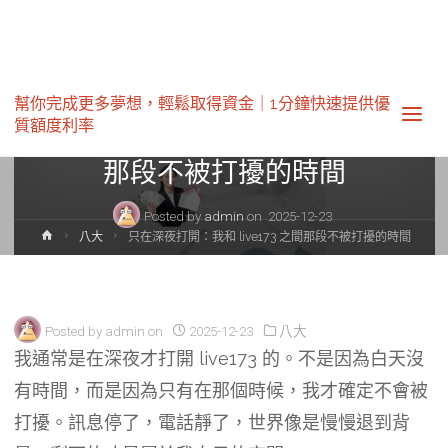
八大
幫你完成更多夢想，輕鬆取得資金｜1分鐘快速提供優
質額度利率‎
只在深夜打開：我和 live173 之間
那段不被打擾的時間
Posted by
admin
on
2025-12-23
Home
八大
只在深夜打開：我和 live173 之間那段不被打擾的時間
Posted by
admin
on
2025-12-23
八大
我通常是在深夜才打開
live173
的。不是因為白天沒
有時間，而是因為只有在那個時候，我才確定不會被
打擾。訊息停了，電話靜了，世界像是慢慢退到背