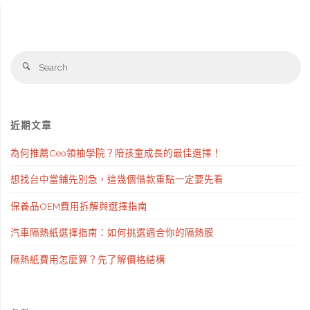
Se
Search
fo
近期文章
為何推薦Ceo領袖學院？陪孩童成長的最佳選擇！
想找台中當鋪先別急，這幾個借款重點一定要先看
保養品OEM費用拆解與選擇指南
汽車隔熱紙選擇指南：如何挑選適合你的隔熱膜
隔熱紙費用怎麼算？先了解價格結構