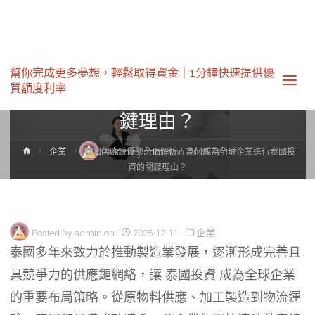
企業
泰國供應鏈優勢全面解析：為何
幫你完成更多夢想，輕鬆取得資金｜1分鐘快速提供優
質額度利率‎
成為全球企業進行泰國投資的關
鍵理由？
Home
Posted by
admin
on
2025-12-11
企業
泰國供應鏈優勢全面解析：為何成為全球企業進行泰國投
資的關鍵理由？
Posted by
admin
on
2025-12-11
企業
泰國多年來致力於推動製造業發展，逐漸形成完善且
具競爭力的供應鏈網絡，讓
泰國投資
成為全球企業
的重要布局策略。從原物料供應、加工製造到物流運