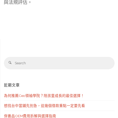
與法規評估。
Se
Search
fo
近期文章
為何推薦Ceo領袖學院？陪孩童成長的最佳選擇！
想找台中當鋪先別急，這幾個借款重點一定要先看
保養品OEM費用拆解與選擇指南