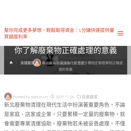
貨運搬家
幫你完成更多夢想，輕鬆取得資金｜1分鐘快速提供優
質額度利率‎
新北廢棄物清理為什麼重要？帶
你了解廢棄物正確處理的意義
Home
Posted by
admin
on
2025-11-26
貨運搬家
新北廢棄物清理為什麼重要？帶你了解廢棄物正確處
理的意義
Posted by
admin
on
2025-11-26
貨運搬家
新北廢棄物清理在現代生活中扮演著重要角色，不論
是家庭、店家或企業，只要累積一定量的廢棄物，就
會需要專業清運協助。廢棄物若未被妥善處理，不僅