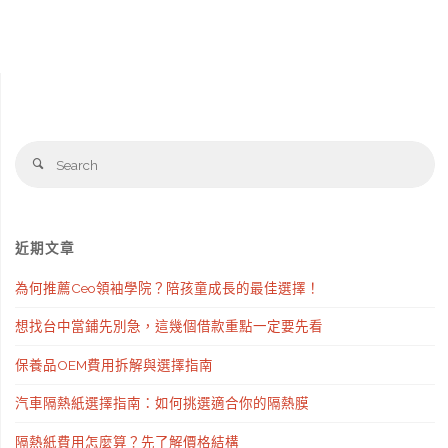
Se
Search
fo
近期文章
為何推薦Ceo領袖學院？陪孩童成長的最佳選擇！
想找台中當鋪先別急，這幾個借款重點一定要先看
保養品OEM費用拆解與選擇指南
汽車隔熱紙選擇指南：如何挑選適合你的隔熱膜
隔熱紙費用怎麼算？先了解價格結構