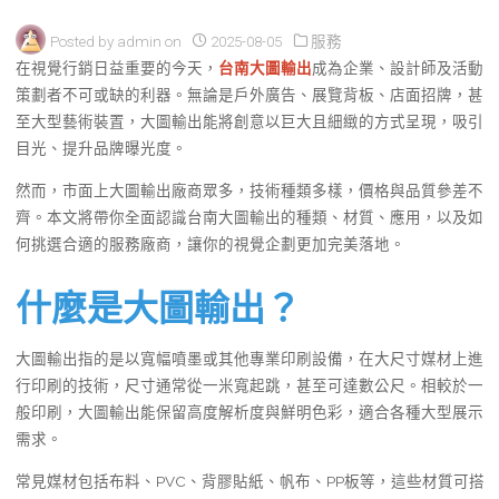
Posted by
admin
on
2025-08-05
服務
在視覺行銷日益重要的今天，
台南大圖輸出
成為企業、設計師及活動
策劃者不可或缺的利器。無論是戶外廣告、展覽背板、店面招牌，甚
至大型藝術裝置，大圖輸出能將創意以巨大且細緻的方式呈現，吸引
目光、提升品牌曝光度。
然而，市面上大圖輸出廠商眾多，技術種類多樣，價格與品質參差不
齊。本文將帶你全面認識台南大圖輸出的種類、材質、應用，以及如
何挑選合適的服務廠商，讓你的視覺企劃更加完美落地。
什麼是大圖輸出？
大圖輸出指的是以寬幅噴墨或其他專業印刷設備，在大尺寸媒材上進
行印刷的技術，尺寸通常從一米寬起跳，甚至可達數公尺。相較於一
般印刷，大圖輸出能保留高度解析度與鮮明色彩，適合各種大型展示
需求。
常見媒材包括布料、PVC、背膠貼紙、帆布、PP板等，這些材質可搭