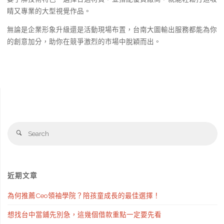
睛又專業的大型視覺作品。
無論是企業形象升級還是活動現場布置，台南大圖輸出服務都能為你
的創意加分，助你在競爭激烈的市場中脫穎而出。
Se
Search
fo
近期文章
為何推薦Ceo領袖學院？陪孩童成長的最佳選擇！
想找台中當鋪先別急，這幾個借款重點一定要先看