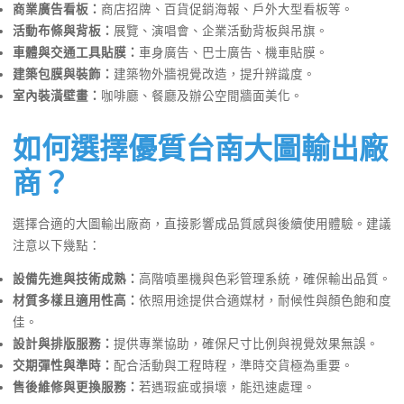
商業廣告看板：
商店招牌、百貨促銷海報、戶外大型看板等。
活動布條與背板：
展覽、演唱會、企業活動背板與吊旗。
車體與交通工具貼膜：
車身廣告、巴士廣告、機車貼膜。
建築包膜與裝飾：
建築物外牆視覺改造，提升辨識度。
室內裝潢壁畫：
咖啡廳、餐廳及辦公空間牆面美化。
如何選擇優質台南大圖輸出廠
商？
選擇合適的大圖輸出廠商，直接影響成品質感與後續使用體驗。建議
注意以下幾點：
設備先進與技術成熟：
高階噴墨機與色彩管理系統，確保輸出品質。
材質多樣且適用性高：
依照用途提供合適媒材，耐候性與顏色飽和度
佳。
設計與排版服務：
提供專業協助，確保尺寸比例與視覺效果無誤。
交期彈性與準時：
配合活動與工程時程，準時交貨極為重要。
售後維修與更換服務：
若遇瑕疵或損壞，能迅速處理。