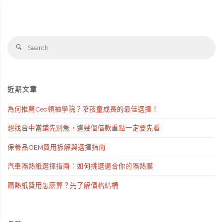
Se
Search
fo
近期文章
為何推薦Ceo領袖學院？陪孩童成長的最佳選擇！
想找台中當鋪先別急，這幾個借款重點一定要先看
保養品OEM費用拆解與選擇指南
汽車隔熱紙選擇指南：如何挑選適合你的隔熱膜
隔熱紙費用怎麼算？先了解價格結構