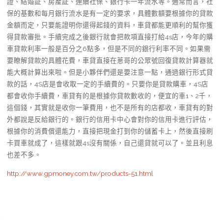
證、結婚証、房產証、連續社保、銀行卡一年流水等。通常而言，社
保的基數和每月銀行流水是有一定的要求，具體數額要根據你的貸款
金額而定，只要能證明你還得起錢的資料，車貸都能更順利的幫你獲
得貸款審批。手續完成之後銀行就會把款項直接打給4s店，今年的購
車貸款利率一般是百分之6點多，但是不同的銀行利率不同。如果需
要瞭解貸款的具體花費，車貸直接在蔥哥的公眾號回復貸款計算器就
能大概計算出來啦。但是小夥伴們還是要注意一點，通過銀行形式貸
款的話，4S店是會收取一定的手續費的。只要你是貸款購車，4S店
都會收你手續費，車貸有的是根據你貸款數收的，便宜的車1、2千，
這個錢，其實就是收你一筆費用，也不是所有的店都收，車貸有的對
外都說是反給銀行的。銀行的信用卡中心會對你的信用卡進行評估，
根據你的消費償還能力，直接把現金打到你的儲蓄卡上，然後直接刷
卡買車就成了，這樣就跟4s沒有關係，自己還貸就可以了。並且利息
也差不多。
http://www.gpmoney.com.tw/products-51.html