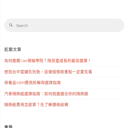
Se
Search
fo
近期文章
為何推薦Ceo領袖學院？陪孩童成長的最佳選擇！
想找台中當鋪先別急，這幾個借款重點一定要先看
保養品OEM費用拆解與選擇指南
汽車隔熱紙選擇指南：如何挑選適合你的隔熱膜
隔熱紙費用怎麼算？先了解價格結構
彙整